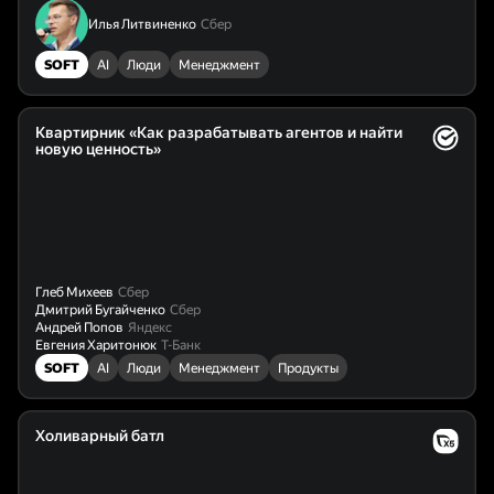
Илья Литвиненко
Сбер
SOFT
AI
Люди
Менеджмент
Квартирник «Как разрабатывать агентов и найти
новую ценность»
Глеб Михеев
Сбер
Дмитрий Бугайченко
Сбер
Андрей Попов
Яндекс
Евгения Харитонюк
Т-Банк
SOFT
AI
Люди
Менеджмент
Продукты
Холиварный батл