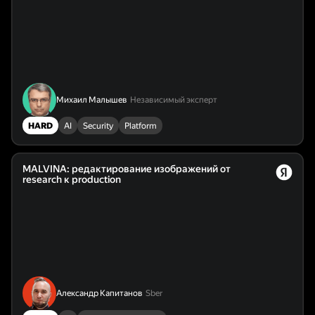
Михаил Малышев
Независимый эксперт
HARD
AI
Security
Platform
MALVINA: редактирование изображений от
research к production
Александр Капитанов
Sber