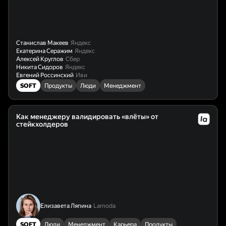
Станислав Макеев
Яндекс
Екатерина Серажим
Яндекс
Алексей Круглов
Сбер
Никита Сидоров
Яндекс
Евгений Россинский
Иви
SOFT
Продукты
Люди
Менеджмент
Как менеджеру валидировать «влёты» от
стейкхолдеров
Елизавета Ляпина
Lamoda
SOFT
Люди
Менеджмент
Карьера
Продукты