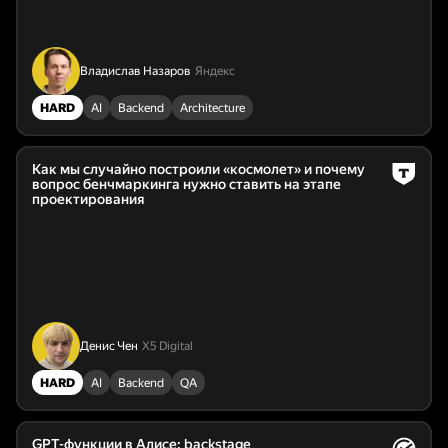
Владислав Назаров
Яндекс
HARD
AI
Backend
Architecture
Как мы случайно построили «космолет» и почему
вопрос бенчмаркинга нужно ставить на этапе
проектирования
Денис Чен
X5 Digital
HARD
AI
Backend
QA
GPT-функции в Алисе: backstage