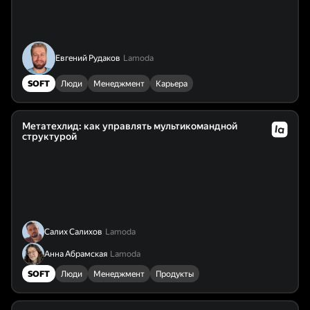
Евгений Рудаков
Lamoda
SOFT
Люди
Менеджмент
Карьера
Метатехлид: как управлять мультикомандной
структурой
Салих Салихов
Lamoda
Анна Абрамская
Lamoda
SOFT
Люди
Менеджмент
Продукты