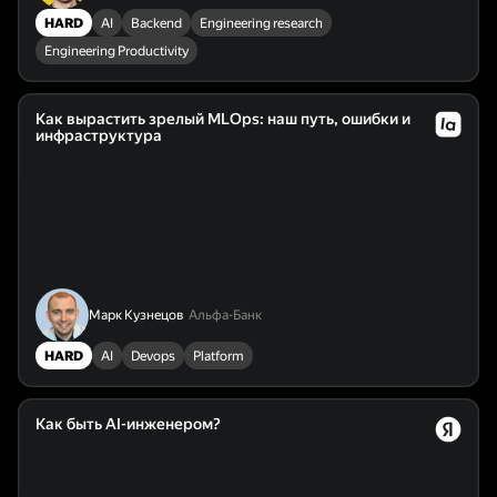
HARD
AI
Backend
Engineering research
Engineering Productivity
Как вырастить зрелый MLOps: наш путь, ошибки и
инфраструктура
Марк Кузнецов
Альфа-Банк
HARD
AI
Devops
Platform
Как быть AI-инженером?