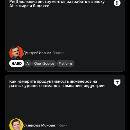
Ре(Э)волюция инструментов разработки в эпоху
AI: в мире и Яндексе
Дмитрий Иванов
Яндекс
HARD
AI
Open Source
Platform
Как измерять продуктивность инженеров на
разных уровнях: команды, компании, индустрии
Станислав Моисеев
Т-Банк