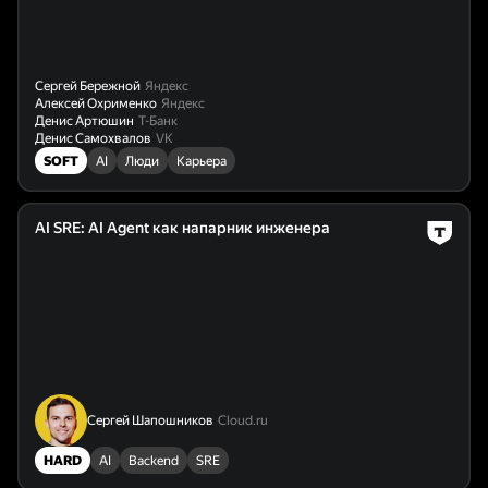
Сергей Бережной
Яндекс
Алексей Охрименко
Яндекс
Денис Артюшин
Т-Банк
Денис Самохвалов
VK
SOFT
AI
Люди
Карьера
AI SRE: AI Agent как напарник инженера
Сергей Шапошников
Cloud.ru
HARD
AI
Backend
SRE