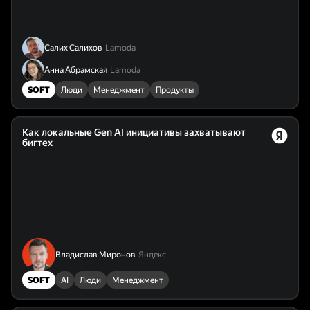
Салих Салихов
Lamoda
Анна Абрамская
Lamoda
SOFT
Люди
Менеджмент
Продукты
Как локальные Gen AI инициативы захватывают
бигтех
Владислав Миронов
Яндекс
SOFT
AI
Люди
Менеджмент