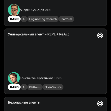
Андрей Кузнецов
AIRI
HARD
AI
Engineering research
Platform
Универсальный агент = REPL + ReAct
Константин Крестников
Сбер
HARD
AI
Platform
Open Source
Безопасные агенты