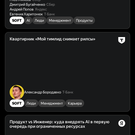
Дмитрий Бугайченко
Сбер
Андрей Попов
Яндекс
Евгения Харитонюк
Т-Банк
SOFT
AI
Люди
Менеджмент
Продукты
Квартирник «Мой тимлид снимает рилсы»
Александр Бородавко
Т-Банк
SOFT
Люди
Менеджмент
Карьера
Продукт vs Инженер: куда внедрять AI в первую
очередь при ограниченных ресурсах