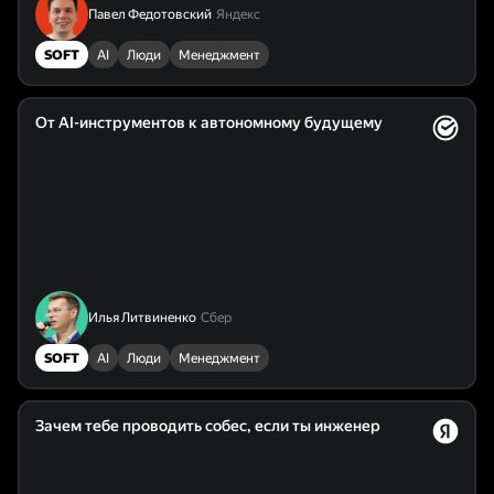
Павел Федотовский
Яндекс
SOFT
AI
Люди
Менеджмент
От AI-инструментов к автономному будущему
Илья Литвиненко
Сбер
SOFT
AI
Люди
Менеджмент
Зачем тебе проводить собес, если ты инженер