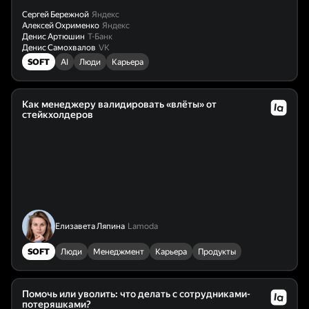
Сергей Бережной
Яндекс
Алексей Охрименко
Яндекс
Денис Артюшин
Т-Банк
Денис Самохвалов
VK
SOFT
AI
Люди
Карьера
Как менеджеру валидировать «влёты» от
стейкхолдеров
Елизавета Ляпина
Lamoda
SOFT
Люди
Менеджмент
Карьера
Продукты
Помочь или уволить: что делать с сотрудниками-
потеряшками?