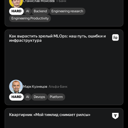
Станислав Моисеев
Т-Банк
HARD
AI
Backend
Engineering research
Engineering Productivity
Как вырастить зрелый MLOps: наш путь, ошибки и
инфраструктура
Марк Кузнецов
Альфа-Банк
HARD
AI
Devops
Platform
Квартирник «Мой тимлид снимает рилсы»