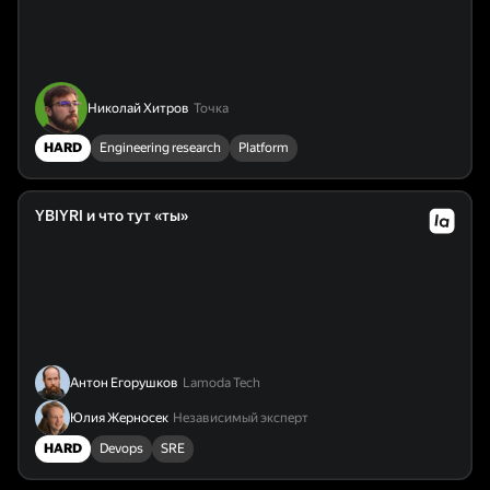
Николай Хитров
Точка
HARD
Engineering research
Platform
YBIYRI и что тут «ты»
Антон Егорушков
Lamoda Tech
Юлия Жерносек
Независимый эксперт
HARD
Devops
SRE