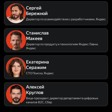
Сергей
Бережной
Директор по взаимодействию с разработчиками
,
Яндекс
Станислав
Макеев
Директор по продукту и технологиям Яндекс Лавки
,
Яндекс
Екатерина
Серажим
CTO Поиска
,
Яндекс
Алексей
Круглов
Вице-президент, директор департамента цифровых
каналов В2С
,
Сбер